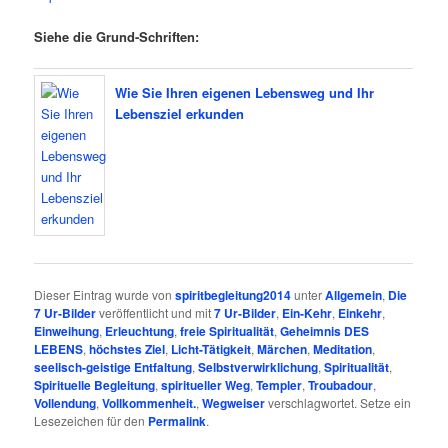
Siehe die Grund-Schriften:
Wie Sie Ihren eigenen Lebensweg und Ihr
Lebensziel erkunden
Dieser Eintrag wurde von
spiritbegleitung2014
unter
Allgemein
,
Die
7 Ur-Bilder
veröffentlicht und mit
7 Ur-Bilder
,
Ein-Kehr
,
Einkehr
,
Einweihung
,
Erleuchtung
,
freie Spiritualität
,
Geheimnis DES
LEBENS
,
höchstes Ziel
,
Licht-Tätigkeit
,
Märchen
,
Meditation
,
seelisch-geistige Entfaltung
,
Selbstverwirklichung
,
Spiritualität
,
Spirituelle Begleitung
,
spiritueller Weg
,
Templer
,
Troubadour
,
Vollendung
,
Vollkommenheit.
,
Wegweiser
verschlagwortet. Setze ein
Lesezeichen für den
Permalink
.