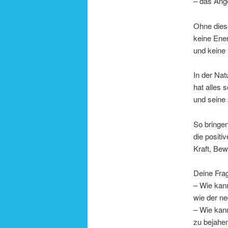
– das An
Ohne dies
keine Ene
und keine
In der Nat
hat alles 
und seine
So bringe
die positi
Kraft, Bew
Deine Frag
– Wie kann
wie der n
– Wie kann
zu bejahe