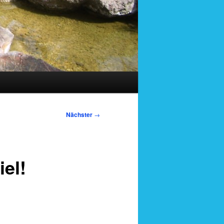
Nächster
→
iel!