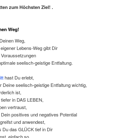
itten zum Höchsten Ziel! .
nen Weg!
Deinen Weg,
 eigener Lebens-Weg gibt Dir
n Voraussetzungen
optimale seelisch-geistige Entfaltung.
tt
hast Du erlebt,
r Deine seelisch-geistige Entfaltung wichtig,
derlich ist,
 tiefer in DAS LEBEN,
ben vertraust,
Dein positives und negatives Potential
rgreifst und anwendest,
s Du das GLÜCK tief in Dir
nst, einfach so.