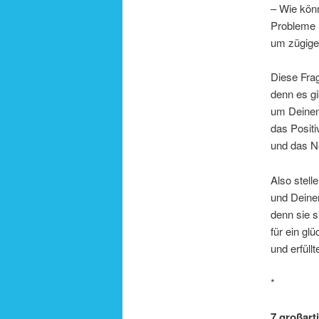
– Wie kön
Probleme 
um zügig
Diese Fra
denn es gi
um Deinen
das Positi
und das Ne
Also stel
und Deinem
denn sie s
für ein glü
und erfüll
*
7 großart