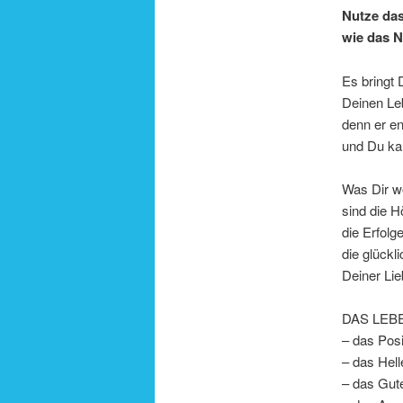
Nutze das
wie das N
Es bringt 
Deinen Le
denn er en
und Du ka
Was Dir w
sind die 
die Erfolg
die glückl
Deiner Li
DAS LEBEN
– das Posi
– das Hell
– das Gut