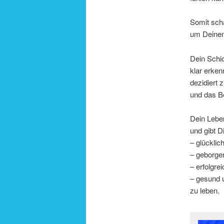
Somit scha
um Deinen
Dein Schi
klar erke
dezidiert 
und das B
Dein Leben
und gibt D
– glücklic
– geborgen
– erfolgre
– gesund 
zu leben.