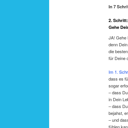
In 7 Schr
2. Schritt:
Gehe Dei
JA! Gehe 
denn Dein
die beste
für Deine 
Im 1. Schri
dass es fü
sogar erfor
– dass Du
in Dein Le
– dass Du 
bejahst, e
– und das
fühlen kan